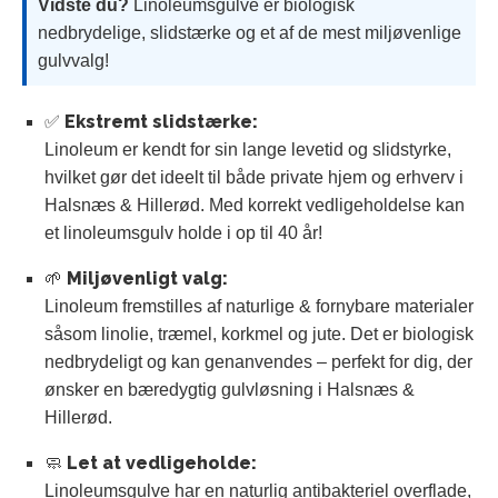
Vidste du?
Linoleumsgulve er biologisk
nedbrydelige, slidstærke og et af de mest miljøvenlige
gulvvalg!
✅ Ekstremt slidstærke:
Linoleum er kendt for sin lange levetid og slidstyrke,
hvilket gør det ideelt til både private hjem og erhverv i
Halsnæs & Hillerød. Med korrekt vedligeholdelse kan
et linoleumsgulv holde i op til 40 år!
🌱 Miljøvenligt valg:
Linoleum fremstilles af naturlige & fornybare materialer
såsom linolie, træmel, korkmel og jute. Det er biologisk
nedbrydeligt og kan genanvendes – perfekt for dig, der
ønsker en bæredygtig gulvløsning i Halsnæs &
Hillerød.
🧼 Let at vedligeholde:
Linoleumsgulve har en naturlig antibakteriel overflade,